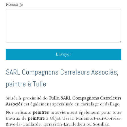
Message
Envoyer
SARL Compagnons Carreleurs Associés,
peintre à Tulle
Située à proximité de
Tulle
,
SARL Compagnons Carreleurs
Associés
est également spécialisée en
carrelage et dallage
.
Nos artisans
peintres
interviennent également pour tous
travaux de
peinture
à
Objat
,
Ussac
,
Malemort-sur-Corrèze
,
Brive-la-Gaillarde
,
Terrasson-Lavilledieu
ou
Souillac
.